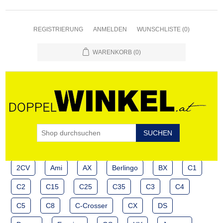
REGISTRIERUNG
ANMELDEN
WUNSCHLISTE
(0)
WARENKORB
(0)
2CV
Ami
AX
Berlingo
BX
C1
C2
C15
C25
C35
C3
C4
C5
C8
C-Crosser
CX
DS