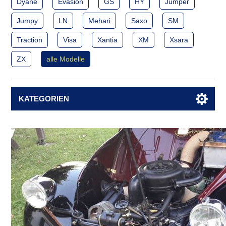
Dyane
Evasion
GS
HY
Jumper
Jumpy
LN
Mehari
Saxo
SM
Traction
Visa
Xantia
XM
Xsara
ZX
alle Modelle
KATEGORIEN