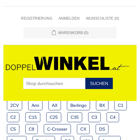
REGISTRIERUNG
ANMELDEN
WUNSCHLISTE
(0)
WARENKORB
(0)
2CV
Ami
AX
Berlingo
BX
C1
C2
C15
C25
C35
C3
C4
C5
C8
C-Crosser
CX
DS