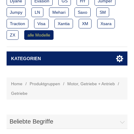
Dyane
Evasion
GS
HY
Jumper
Jumpy
LN
Mehari
Saxo
SM
Traction
Visa
Xantia
XM
Xsara
ZX
alle Modelle
KATEGORIEN
Home
/
Produktgruppen
/
Motor, Getriebe + Antrieb
/
Getriebe
Beliebte Begriffe