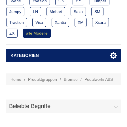
Dyane
Evasion
GS
HY
Jumper
Jumpy
LN
Mehari
Saxo
SM
Traction
Visa
Xantia
XM
Xsara
ZX
alle Modelle
KATEGORIEN
Home
/
Produktgruppen
/
Bremse
/
Pedalwerk/ ABS
Beliebte Begriffe