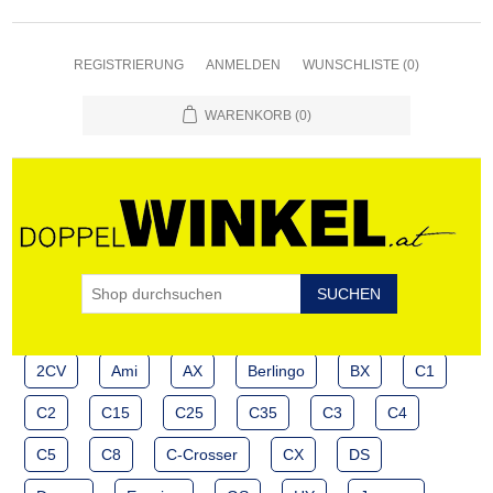
REGISTRIERUNG
ANMELDEN
WUNSCHLISTE
(0)
WARENKORB
(0)
2CV
Ami
AX
Berlingo
BX
C1
C2
C15
C25
C35
C3
C4
C5
C8
C-Crosser
CX
DS