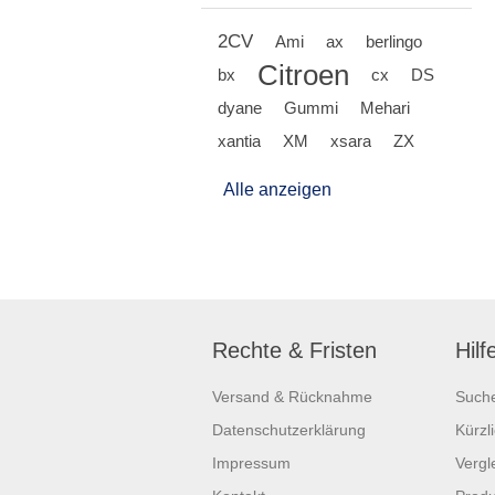
2CV
Ami
ax
berlingo
Citroen
bx
cx
DS
dyane
Gummi
Mehari
xantia
XM
xsara
ZX
Alle anzeigen
Rechte & Fristen
Hilf
Versand & Rücknahme
Such
Datenschutzerklärung
Kürzl
Impressum
Vergle