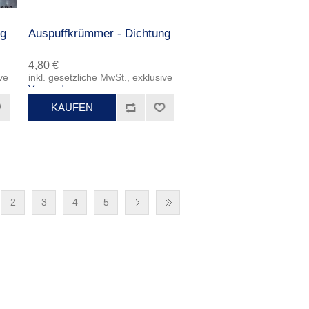
ng
Auspuffkrümmer - Dichtung
4,80 €
ve
inkl. gesetzliche MwSt., exklusive
Versand
2
3
4
5