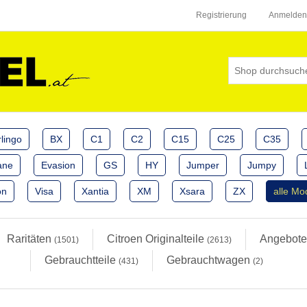
Registrierung
Anmelden
lingo
BX
C1
C2
C15
C25
C35
ane
Evasion
GS
HY
Jumper
Jumpy
on
Visa
Xantia
XM
Xsara
ZX
alle Mo
Raritäten
Citroen Originalteile
Angebot
(1501)
(2613)
Gebrauchtteile
Gebrauchtwagen
(431)
(2)