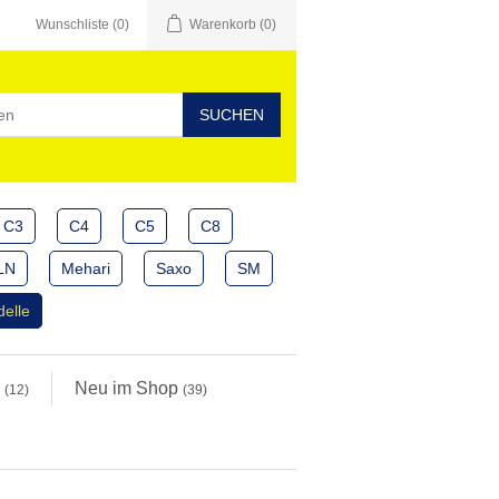
Wunschliste
(0)
Warenkorb
(0)
C3
C4
C5
C8
LN
Mehari
Saxo
SM
delle
e
Neu im Shop
(12)
(39)