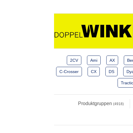
2CV
Ami
AX
Ber
C-Crosser
CX
DS
Dy
Tracti
Produktgruppen
(4918)