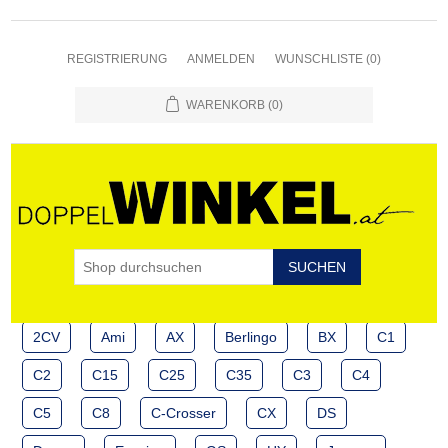
REGISTRIERUNG
ANMELDEN
WUNSCHLISTE
(0)
WARENKORB
(0)
2CV
Ami
AX
Berlingo
BX
C1
C2
C15
C25
C35
C3
C4
C5
C8
C-Crosser
CX
DS