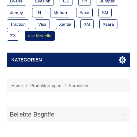
Dyane
Evasion
GS
HY
Jumper
Jumpy
LN
Mehari
Saxo
SM
Traction
Visa
Xantia
XM
Xsara
ZX
alle Modelle
KATEGORIEN
Home
/
Produktgruppen
/
Karosserie
Beliebte Begriffe