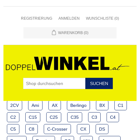
REGISTRIERUNG
ANMELDEN
WUNSCHLISTE
(0)
WARENKORB
(0)
2CV
Ami
AX
Berlingo
BX
C1
C2
C15
C25
C35
C3
C4
C5
C8
C-Crosser
CX
DS