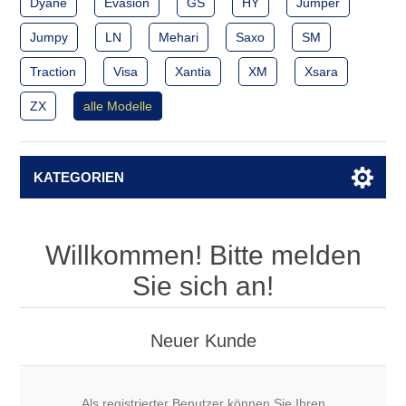
Dyane
Evasion
GS
HY
Jumper
Jumpy
LN
Mehari
Saxo
SM
Traction
Visa
Xantia
XM
Xsara
ZX
alle Modelle
KATEGORIEN
Willkommen! Bitte melden
Sie sich an!
Neuer Kunde
Als registrierter Benutzer können Sie Ihren