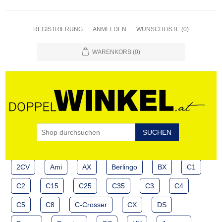
REGISTRIERUNG
ANMELDEN
WUNSCHLISTE
(0)
WARENKORB
(0)
2CV
Ami
AX
Berlingo
BX
C1
C2
C15
C25
C35
C3
C4
C5
C8
C-Crosser
CX
DS