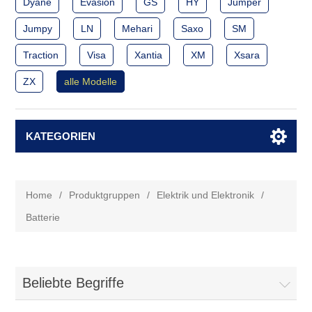
Dyane
Evasion
GS
HY
Jumper
Jumpy
LN
Mehari
Saxo
SM
Traction
Visa
Xantia
XM
Xsara
ZX
alle Modelle
KATEGORIEN
Home
/
Produktgruppen
/
Elektrik und Elektronik
/
Batterie
Beliebte Begriffe