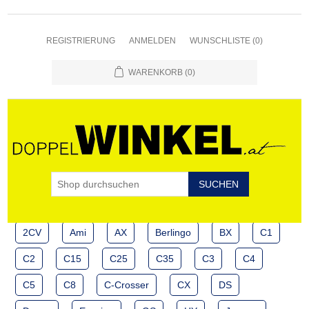
REGISTRIERUNG
ANMELDEN
WUNSCHLISTE
(0)
WARENKORB
(0)
2CV
Ami
AX
Berlingo
BX
C1
C2
C15
C25
C35
C3
C4
C5
C8
C-Crosser
CX
DS