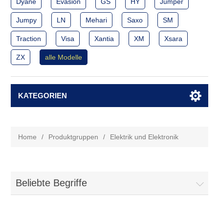
Dyane
Evasion
GS
HY
Jumper
Jumpy
LN
Mehari
Saxo
SM
Traction
Visa
Xantia
XM
Xsara
ZX
alle Modelle
KATEGORIEN
Home
/
Produktgruppen
/
Elektrik und Elektronik
Beliebte Begriffe