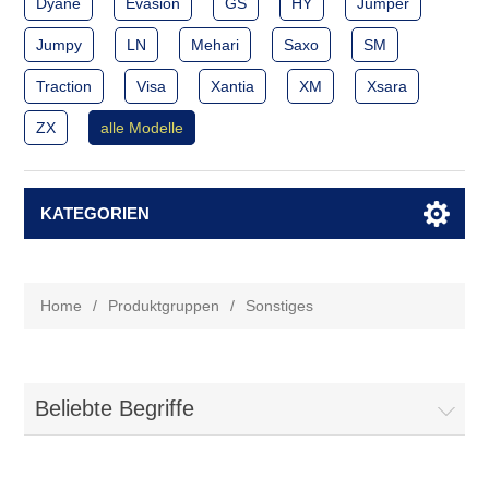
Dyane
Evasion
GS
HY
Jumper
Jumpy
LN
Mehari
Saxo
SM
Traction
Visa
Xantia
XM
Xsara
ZX
alle Modelle
KATEGORIEN
Home
/
Produktgruppen
/
Sonstiges
Beliebte Begriffe