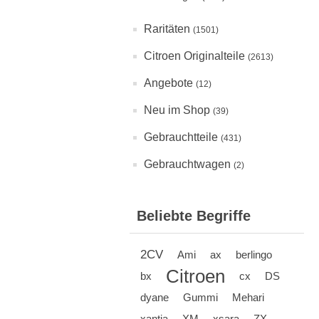
Raritäten
(1501)
Citroen Originalteile
(2613)
Angebote
(12)
Neu im Shop
(39)
Gebrauchtteile
(431)
Gebrauchtwagen
(2)
Beliebte Begriffe
2CV
Ami
ax
berlingo
Citroen
bx
cx
DS
dyane
Gummi
Mehari
xantia
XM
xsara
ZX