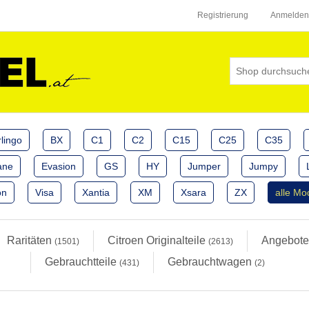
Registrierung
Anmelden
lingo
BX
C1
C2
C15
C25
C35
ane
Evasion
GS
HY
Jumper
Jumpy
on
Visa
Xantia
XM
Xsara
ZX
alle Mo
Raritäten
Citroen Originalteile
Angebot
(1501)
(2613)
Gebrauchtteile
Gebrauchtwagen
(431)
(2)