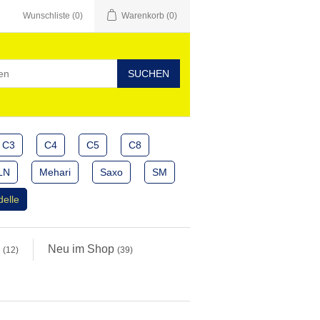
Wunschliste
(0)
Warenkorb
(0)
C3
C4
C5
C8
LN
Mehari
Saxo
SM
delle
e
Neu im Shop
(12)
(39)