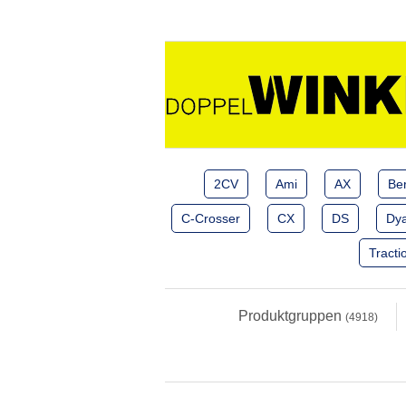
2CV
Ami
AX
Ber
C-Crosser
CX
DS
Dy
Tracti
Produktgruppen
(4918)