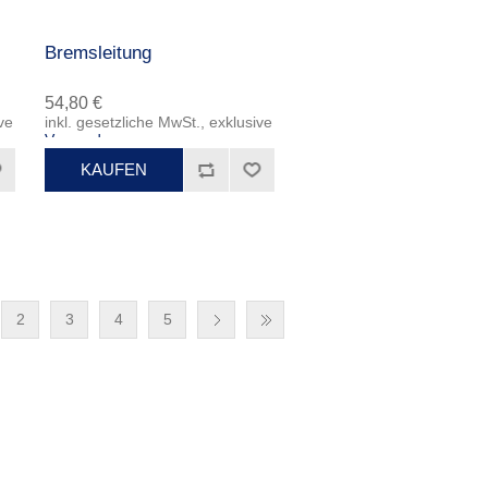
Bremsleitung
54,80 €
ve
inkl. gesetzliche MwSt., exklusive
Versand
2
3
4
5