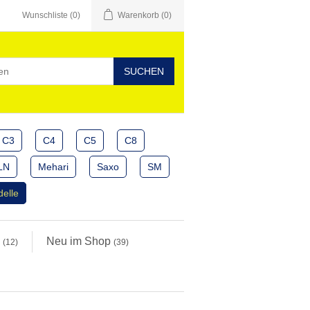
Wunschliste
(0)
Warenkorb
(0)
C3
C4
C5
C8
LN
Mehari
Saxo
SM
delle
e
Neu im Shop
(12)
(39)