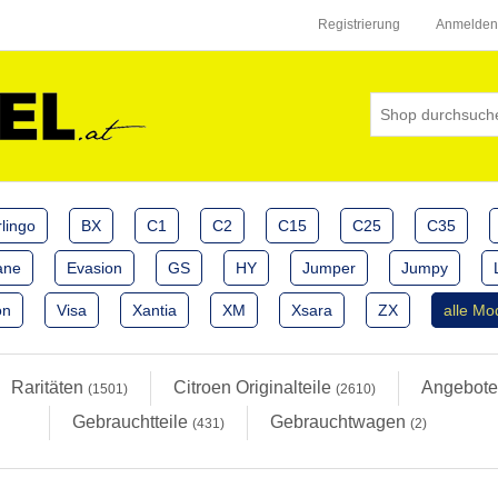
Registrierung
Anmelden
lingo
BX
C1
C2
C15
C25
C35
ane
Evasion
GS
HY
Jumper
Jumpy
on
Visa
Xantia
XM
Xsara
ZX
alle Mo
Raritäten
Citroen Originalteile
Angebot
(1501)
(2610)
Gebrauchtteile
Gebrauchtwagen
(431)
(2)