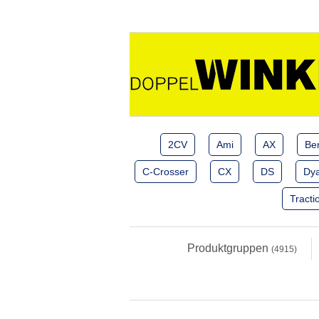
2CV
Ami
AX
Ber
C-Crosser
CX
DS
Dy
Tracti
Produktgruppen
(4915)