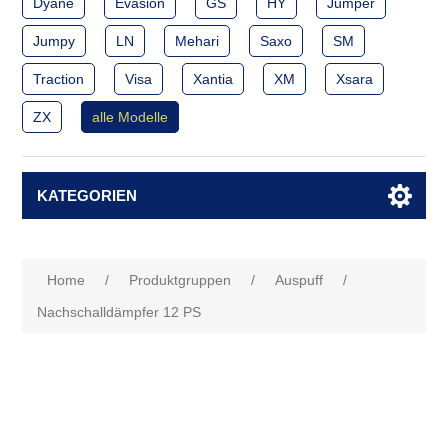
Dyane
Evasion
GS
HY
Jumper
Jumpy
LN
Mehari
Saxo
SM
Traction
Visa
Xantia
XM
Xsara
ZX
alle Modelle
KATEGORIEN
Home
/
Produktgruppen
/
Auspuff
/
Nachschalldämpfer 12 PS