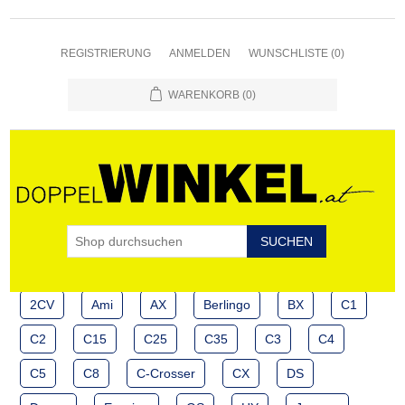
REGISTRIERUNG
ANMELDEN
WUNSCHLISTE
(0)
WARENKORB
(0)
2CV
Ami
AX
Berlingo
BX
C1
C2
C15
C25
C35
C3
C4
C5
C8
C-Crosser
CX
DS