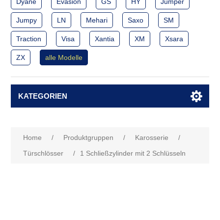
Dyane
Evasion
GS
HY
Jumper
Jumpy
LN
Mehari
Saxo
SM
Traction
Visa
Xantia
XM
Xsara
ZX
alle Modelle
KATEGORIEN
Home
/
Produktgruppen
/
Karosserie
/
Türschlösser
/
1 Schließzylinder mit 2 Schlüsseln