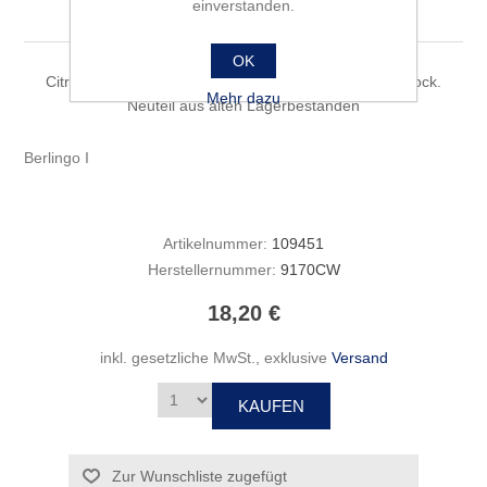
Schlüsseln
einverstanden.
OK
Citroen Original Ersatzteil 9170CW NOS - New Old Stock.
Mehr dazu
Neuteil aus alten Lagerbeständen
Berlingo I
Artikelnummer:
109451
Herstellernummer:
9170CW
18,20 €
inkl. gesetzliche MwSt., exklusive
Versand