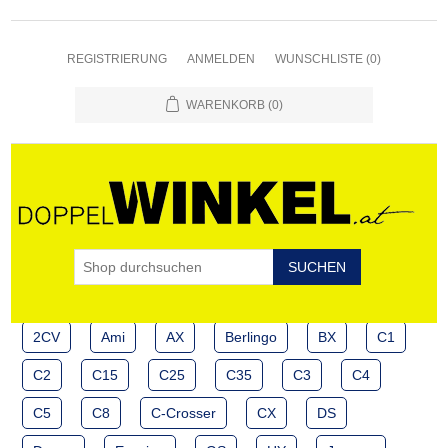
REGISTRIERUNG
ANMELDEN
WUNSCHLISTE
(0)
WARENKORB
(0)
2CV
Ami
AX
Berlingo
BX
C1
C2
C15
C25
C35
C3
C4
C5
C8
C-Crosser
CX
DS