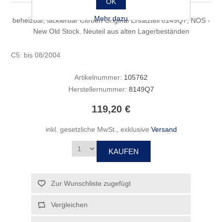
OK
Mehr dazu
beheizbar, lackierbar Citroen Original Ersatzteil 8149Q7; NOS -
New Old Stock. Neuteil aus alten Lagerbeständen
C5: bis 08/2004
Artikelnummer:
105762
Herstellernummer:
8149Q7
119,20 €
inkl. gesetzliche MwSt., exklusive
Versand