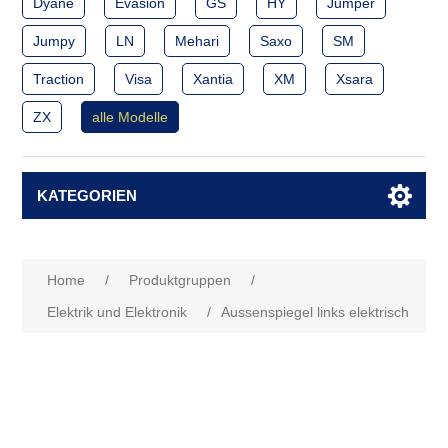
Dyane
Evasion
GS
HY
Jumper
Jumpy
LN
Mehari
Saxo
SM
Traction
Visa
Xantia
XM
Xsara
ZX
alle Modelle
KATEGORIEN
Home
/
Produktgruppen
/
Elektrik und Elektronik
/
Aussenspiegel links elektrisch