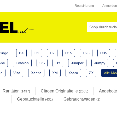
Registrierung
Anmelden
lingo
BX
C1
C2
C15
C25
C35
ane
Evasion
GS
HY
Jumper
Jumpy
on
Visa
Xantia
XM
Xsara
ZX
alle Mo
Raritäten
Citroen Originalteile
Angebot
(1497)
(2605)
Gebrauchtteile
Gebrauchtwagen
(431)
(2)