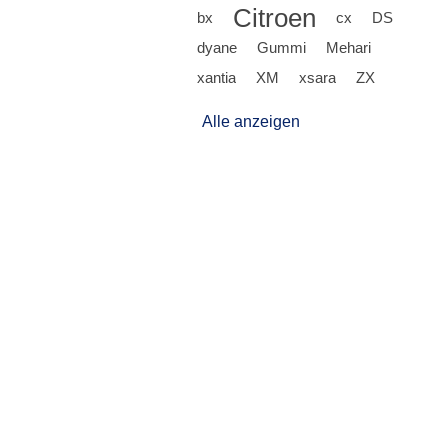
Citroen
bx
cx
DS
dyane
Gummi
Mehari
xantia
XM
xsara
ZX
Alle anzeigen