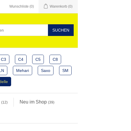
Wunschliste
(0)
Warenkorb
(0)
C3
C4
C5
C8
LN
Mehari
Saxo
SM
delle
e
Neu im Shop
(12)
(39)