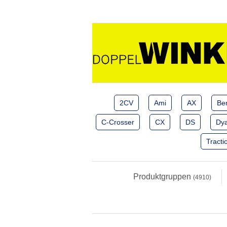
2CV
Ami
AX
Ber
C-Crosser
CX
DS
Dy
Tracti
Produktgruppen
(4910)