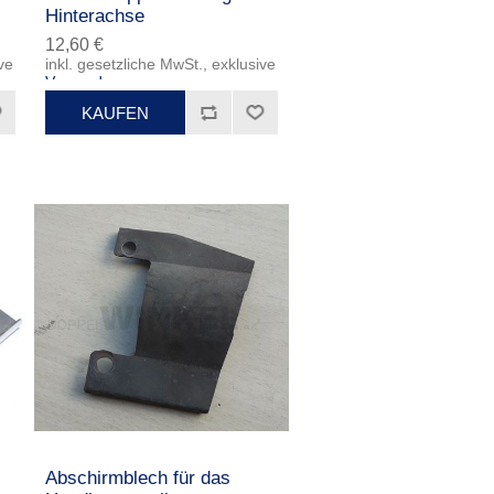
Hinterachse
12,60 €
ve
inkl. gesetzliche MwSt., exklusive
Versand
Abschirmblech für das