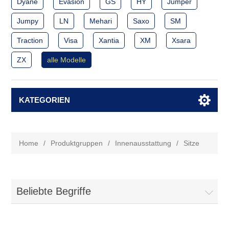
Dyane
Evasion
GS
HY
Jumper
Jumpy
LN
Mehari
Saxo
SM
Traction
Visa
Xantia
XM
Xsara
ZX
alle Modelle
KATEGORIEN
Home
/
Produktgruppen
/
Innenausstattung
/
Sitze
Beliebte Begriffe