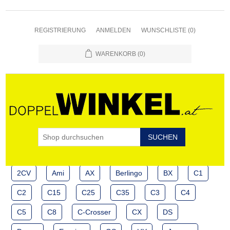
REGISTRIERUNG
ANMELDEN
WUNSCHLISTE
(0)
WARENKORB
(0)
2CV
Ami
AX
Berlingo
BX
C1
C2
C15
C25
C35
C3
C4
C5
C8
C-Crosser
CX
DS